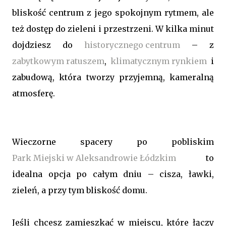
bliskość centrum z jego spokojnym rytmem, ale
też dostęp do zieleni i przestrzeni. W kilka minut
dojdziesz do
historycznego centrum
– z
zabytkowym ratuszem
,
klimatycznym rynkiem
i
zabudową, która tworzy przyjemną, kameralną
atmosferę.
Wieczorne spacery po pobliskim
Park Miejski w Aleksandrowie Łódzkim
to
idealna opcja po całym dniu – cisza, ławki,
zieleń, a przy tym bliskość domu.
Jeśli chcesz zamieszkać w miejscu, które łączy