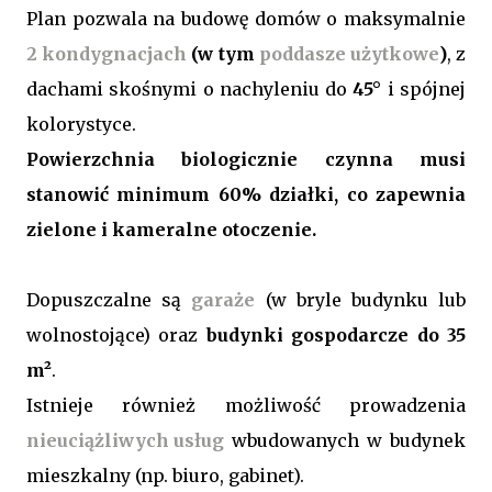
Plan pozwala na budowę domów o maksymalnie
2 kondygnacjach
(w tym
poddasze użytkowe
)
, z
dachami skośnymi o nachyleniu do
45°
i spójnej
kolorystyce.
Powierzchnia biologicznie czynna musi
stanowić minimum 60% działki
, co zapewnia
zielone i kameralne otoczenie.
Dopuszczalne są
garaże
(w bryle budynku lub
wolnostojące) oraz
budynki gospodarcze do 35
m²
.
Istnieje również możliwość prowadzenia
nieuciążliwych usług
wbudowanych w budynek
mieszkalny (np. biuro, gabinet).