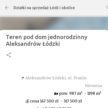
Przejdź do głównej zawartości
Działki na sprzedaż Łódź i okolice
Teren pod dom jednorodzinny
MARCINÓW BUDOWLANA Z
Aleksandrów Łódzki
WARUNKAMI ZABUDOWY
GMINA DALIKÓW
📌
Aleksandrów Łódzki, ul. Franin
Niemena
🏡 pow. 987 m² - 1198 m²
💰 cena 147 500 zł - 317 500 zł