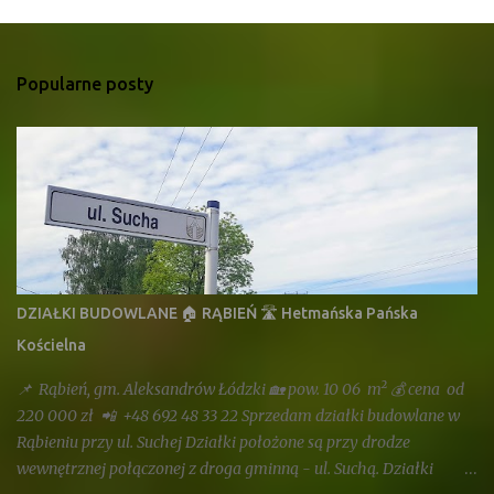
Popularne posty
DZIAŁKI BUDOWLANE 🏠 RĄBIEŃ 🛣 Hetmańska Pańska
Kościelna
📌 Rąbień, gm. Aleksandrów Łódzki 🏡 pow. 10 06 m² 💰 cena od
220 000 zł 📲 +48 692 48 33 22 Sprzedam działki budowlane w
Rąbieniu przy ul. Suchej Działki położone są przy drodze
wewnętrznej połączonej z droga gminną - ul. Suchą. Działki