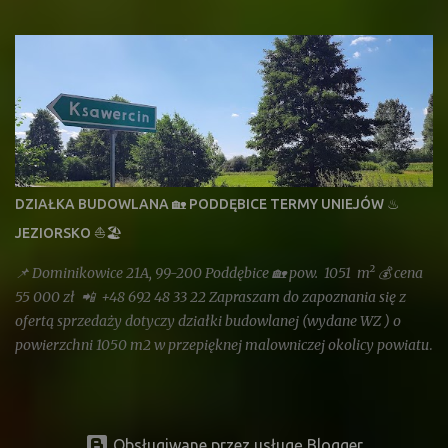
oddalone są od trasy Aleksandrów - Konstantynów ok. 500 m W
drodze planowana jest sieć wodociągowa i energetyczna. Każda
działka jest wyposażona w szafkę energetyczną z licznikiem oraz
przyłącze ze studzienką wodociągową . Jest to doskonałe miejsce
do budowy domu całorocznego . Miejscowość jest dobrze
skomunikowana, można szybko dotrzeć do miasta na zakupy lub
do pracy, jednocześnie korzystając w pozostałym czasie z zalet
cichej wolnej od smogu okolicy. Komunikacja miejska autobus 97A
Prezentowane działki to idealne miejsce dla rodziny z dziećmi. Do
DZIAŁKA BUDOWLANA 🏡 PODDĘBICE TERMY UNIEJÓW ♨
Szkoły Podstawowej w Rąbieniu jest ok. 600 m, można więc
JEZIORSKO ⛵🏖
dotrzeć do niej piechotą. W Szkole jest biblioteka, świetlica
szkolna, monitoring, stołówka, sala gimnastyczna. ...
📌 Dominikowice 21A, 99-200 Poddębice 🏡 pow. 1051 m² 💰 cena
55 000 zł 📲 +48 692 48 33 22 Zapraszam do zapoznania się z
ofertą sprzedaży dotyczy działki budowlanej (wydane WZ ) o
powierzchni 1050 m2 w przepięknej malowniczej okolicy powiatu
poddębickiego na granicy miejscowości Ksawercin i Dominikowice
. Istnieje możliwość zakupu dwóch działek o takiej samej
powierzchni, czyli łącznie 2100 m2. Działka znajduje się w
odległości ok. 1,5 km od dużego kompleksu leśnego liściasto -
Obsługiwane przez usługę Blogger